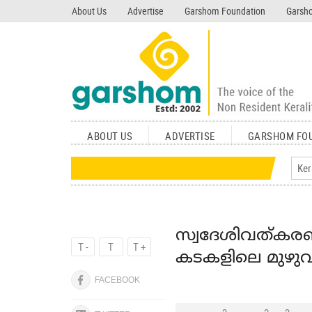
search garshom.com
About Us
Advertise
Garshom Foundation
Garsho
ABOUT US
ADVERTISE
GARSHOM FO
സ്വദേശിവത്കരണം
T -
T
T +
കടകളിലെ മുഴുവ
FACEBOOK