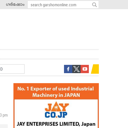
ഗർഷോം
23 pm