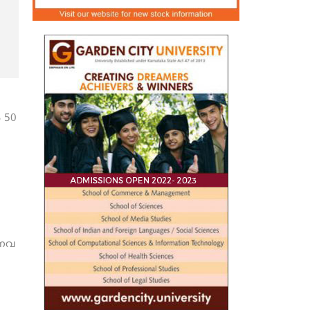
 50
ാനവ