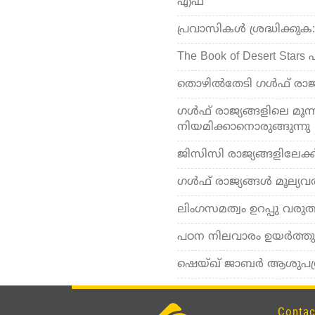
എഫ്
പ്രവാസികൾ ശ്രദ്ധിക്കു
The Book of Desert Sta
തൊഴിൽതേടി ഗൾഫ് രാജ്യ
ഗൾഫ് രാജ്യങ്ങളിലെ മൂന
നിയമിക്കാനൊരുങ്ങുന്നു
ജിസിസി രാജ്യങ്ങളിലേക
ഗള്‍ഫ് രാജ്യങ്ങള്‍ മൂല്യ
ലിംഗസമത്വം ഉറപ്പു വരു
പഠന നിലവാരം ഉയർത്തുന്
ഷെയ്ഖ് ജാബർ ആശുപത്ര
Contac