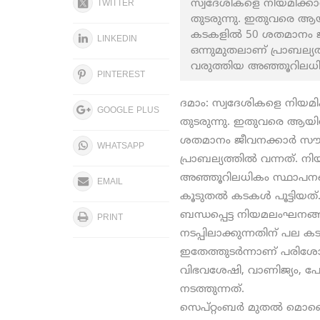
സ്വദേശികളെ നിയമിക്കാ
TWITTER
തുടരുന്നു. ഇതുവരെ ആയ
കടകളില്‍ 50 ശതമാനം ജ
LINKEDIN
ഒന്നുമുതലാണ് പ്രാബല്യത
വരുത്തിയ അഞ്ഞൂറിലധിക
PINTEREST
ദമാം: സ്വദേശികളെ നിയമി
GOOGLE PLUS
തുടരുന്നു. ഇതുവരെ ആയിര
ശതമാനം ജീവനക്കാര്‍ സൗ
WHATSAPP
പ്രാബല്യത്തില്‍ വന്നത്. 
അഞ്ഞൂറിലധികം സ്ഥാപനങ്ങ
EMAIL
കൂടുതല്‍ കടകൾ പൂട്ടിയ
ബന്ധപ്പെട്ട നിയമലംഘനങ്ങ
PRINT
നടപ്പിലാക്കുന്നതിന് പല ക
ഇതേത്തുടർന്നാണ് പരിശോ
വിഭവശേഷി, വാണിജ്യം, പ
നടത്തുന്നത്.
സെപ്റ്റംബര്‍ മുതല്‍ മെ