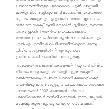
സജേഷ് പെരിങ്ങേത്തും മികച്ച പ്രവാസി മലയാളി
പ്രസ്ഥാനത്തിനുള്ള പുരസ്കാരം എൽ ഷഡ്ഡായി
ചാരിറ്റബിൾ ട്രസ്റ്റിനുവേണ്ടി മാനേജിങ് ഡയറക്ടർ
ജൂലിയ മാത്യൂസും ഏറ്റുവാങ്ങി. ഗോവ വ്യവസായ-
ഗതാഗത വകുപ്പ് മന്ത്രി മൊവിൻ ഗുദിനോ, സൗത്ത്
ഗോവ പ്ലാനിങ് ആൻഡ് ഡെവലപ്മെൻറ്
അതോറിറ്റി ചെയർമാൻ കൃഷ്ണ സാൽകാർ എം
എൽ എ എന്നിവർ വിശിഷ്ടാഥിതികളായിരുന്നു.
വിവിധ രാജ്യങ്ങളിൽ നിന്നും നൂറോളം
പ്രതിനിധികൾ ചടങ്ങിൽ പങ്കെടുത്തു.
സ്വപ്രയത്‌നംകൊണ്ട് കേരളത്തിന് പുറത്ത് ജീവിത
വിജയം നേടുകയും, മലയാളികളുടെ യശ്ശസ്
ഉയര്‍ത്തുകയും ചെയ്ത പ്രവാസി മലയാളികളെ
ആദരിക്കുവാൻ ബംഗ്ലൂരു ആസ്ഥാനമായ ഗര്‍ഷോം
ഫൗണ്ടേഷൻ 2002 മുതലാണ് ഗര്‍ഷോം
പുരസ്‌കാരങ്ങൾ നല്‍കി വരുന്നത്. ഇന്ത്യ, ജപ്പാൻ,
മലേഷ്യ, കുവൈറ്റ്, യു എ ഇ, നോർവേ എന്നീ