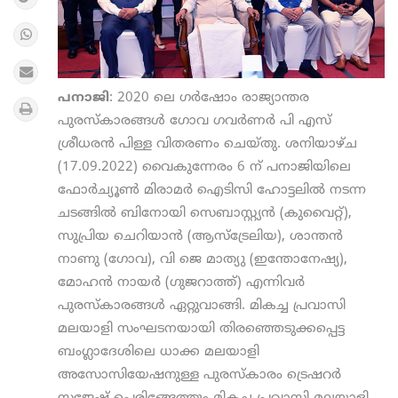
പനാജി
: 2020 ലെ ഗർഷോം രാജ്യാന്തര
പുരസ്‌കാരങ്ങൾ ഗോവ ഗവർണർ പി എസ്
ശ്രീധരൻ പിള്ള വിതരണം ചെയ്തു. ശനിയാഴ്ച
(17.09.2022) വൈകുന്നേരം 6 ന് പനാജിയിലെ
ഫോർച്യൂൺ മിരാമർ ഐടിസി ഹോട്ടലിൽ നടന്ന
ചടങ്ങിൽ ബിനോയി സെബാസ്റ്റ്യൻ (കുവൈറ്റ്),
സുപ്രിയ ചെറിയാൻ (ആസ്‌ട്രേലിയ), ശാന്തൻ
നാണു (ഗോവ), വി ജെ മാത്യു (ഇന്തോനേഷ്യ),
മോഹൻ നായർ (ഗുജറാത്ത്) എന്നിവർ
പുരസ്‌കാരങ്ങൾ ഏറ്റുവാങ്ങി. മികച്ച പ്രവാസി
മലയാളി സംഘടനയായി തിരഞ്ഞെടുക്കപ്പെട്ട
ബംഗ്ലാദേശിലെ ധാക്ക മലയാളി
അസോസിയേഷനുള്ള പുരസ്‌കാരം ട്രെഷറർ