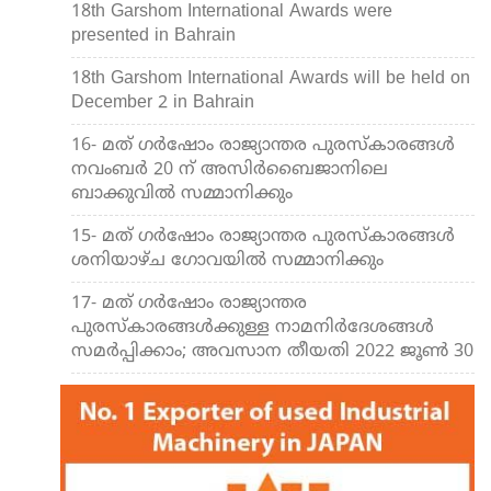
18th Garshom International Awards were
presented in Bahrain
18th Garshom International Awards will be held on
December 2 in Bahrain
16- മത് ഗർഷോം രാജ്യാന്തര പുരസ്‌കാരങ്ങൾ
നവംബർ 20 ന് അസിർബൈജാനിലെ
ബാക്കുവിൽ സമ്മാനിക്കും
15- മത് ഗർഷോം രാജ്യാന്തര പുരസ്‌കാരങ്ങൾ
ശനിയാഴ്ച ഗോവയിൽ സമ്മാനിക്കും
17- മത് ഗർഷോം രാജ്യാന്തര
പുരസ്‌കാരങ്ങൾക്കുള്ള നാമനിർദേശങ്ങൾ
സമർപ്പിക്കാം; അവസാന തീയതി 2022 ജൂൺ 30