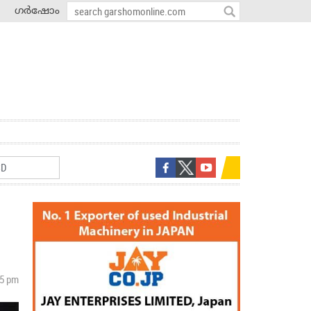
ഗർഷോം
05 pm