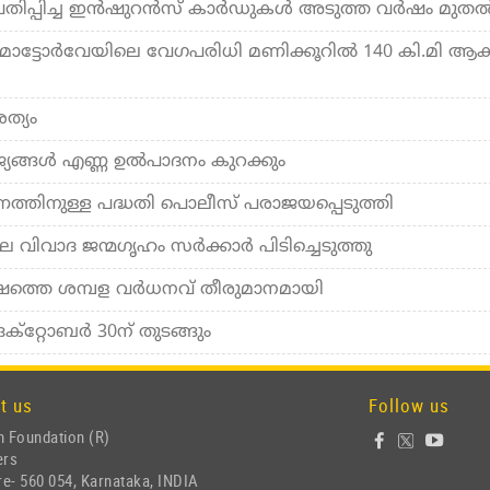
ിപ്പിച്ച ഇന്‍ഷുറന്‍സ് കാര്‍ഡുകള്‍ അടുത്ത വര്‍ഷം മുതല്
ോട്ടോര്‍വേയിലെ വേഗപരിധി മണിക്കൂറില്‍ 140 കി.മി ആക്
ത്യം
ങ്ങള്‍ എണ്ണ ഉല്‍പാദനം കുറക്കും
ണത്തിനുള്ള പദ്ധതി പൊലീസ് പരാജയപ്പെടുത്തി
െ വിവാദ ജന്മഗൃഹം സര്‍ക്കാര്‍ പിടിച്ചെടുത്തു
്‍ഷത്തെ ശമ്പള വര്‍ധനവ് തീരുമാനമായി
ക്റ്റോബർ 30ന് തുടങ്ങും
t us
Follow us
 Foundation (R)
ers
e- 560 054, Karnataka, INDIA