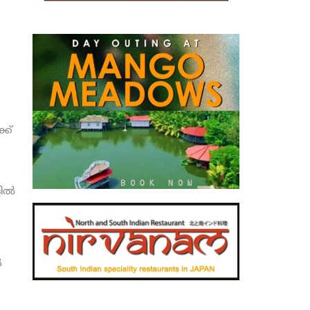
്ക്
ല്‍
‍