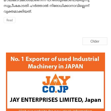
മൗലികാവകാശമാണെന്ന് പറഞ്ഞുകൊണ്ടായിരുന്നു
സുപ്രീംകോടതി ഹര്‍ത്താല്‍ നിരോധിക്കാനാവില്ലെന്ന്
വ്യക്തമാക്കിയത്.
Read
Older