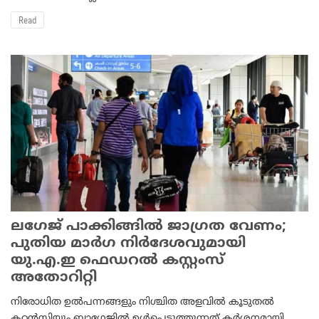
Read
ലഗേജ് പാക്കിങ്ങില്‍ ജാഗ്രത വേണം;
പുതിയ മാര്‍ഗ നിര്‍ദേശവുമായി
യു.എ.ഇ ഫെഡറല്‍ കസ്റ്റംസ്
അതോറിറ്റി
നിരോധിത ഉല്‍പന്നങ്ങളും നിശ്ചിത അളവില്‍ കൂടുതല്‍
കറന്‍സിയും ബാഗേജില്‍ ഉള്‍പ്പെടുത്തുന്നത് കര്‍ശനമായി