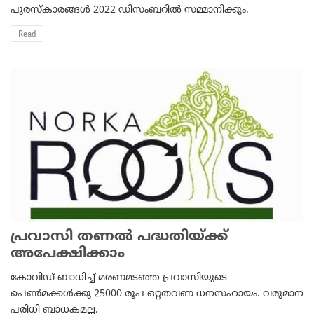
പുരസ്കാരങ്ങൾ 2022 ഡിസംബറിൽ സമ്മാനിക്കും.
Read
പ്രവാസി തണൽ പദ്ധതിയ്ക്ക്
അപേക്ഷിക്കാം
കോവിഡ് ബാധിച്ച് മരണമടഞ്ഞ പ്രവാസിയുടെ
പെൺമക്കൾക്കു 25000 രൂപ ഒറ്റതവണ ധനസഹായം. വരുമാന
പരിധി ബാധകമല്ല.