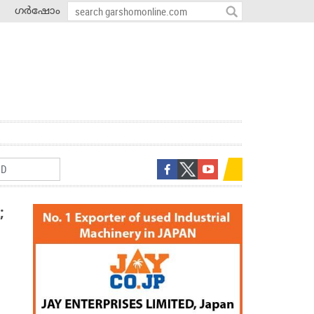
ഗർഷോം
;