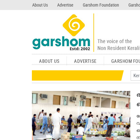
search garshom.com
About Us
Advertise
Garshom Foundation
Garsho
ABOUT US
ADVERTISE
GARSHOM FO
ദ
വ
ഒ
ന