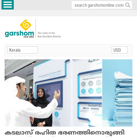
കടലാസ് രഹിത ഭരണത്തിനൊരുങ്ങി