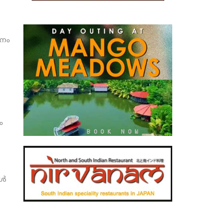
ശനം
ം
്‍