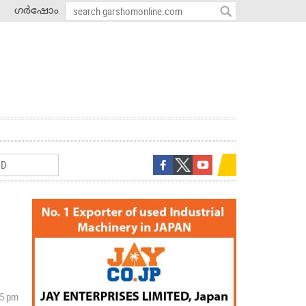
ഗർഷോം
25 pm