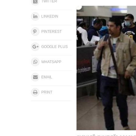
TWITTER
LINKEDIN
PINTEREST
GOOGLE PLUS
WHATSAPP
EMAIL
PRINT