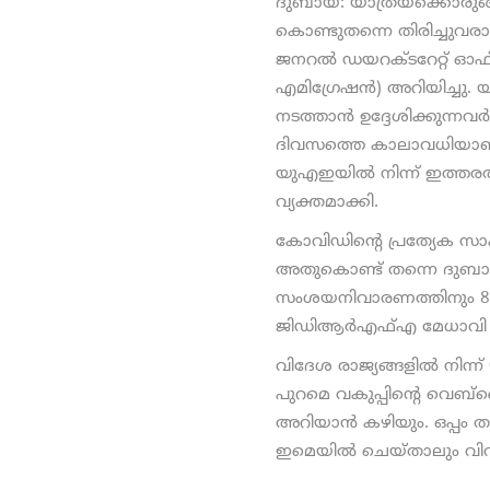
ദുബായ്: യാത്രയ്‌ക്കൊരുങ്
കൊണ്ടുതന്നെ തിരിച്ചുവരാന
ജനറല്‍ ഡയറക്ടറേറ്റ് ഓഫ
എമിഗ്രേഷന്‍) അറിയിച്ചു. 
നടത്താന്‍ ഉദ്ദേശിക്കുന്
ദിവസത്തെ കാലാവധിയാണ് ല
യുഎഇയില്‍ നിന്ന് ഇത്തരത
വ്യക്തമാക്കി.
കോവിഡിന്റെ പ്രത്യേക സാഹച
അതുകൊണ്ട് തന്നെ ദുബായ്
സംശയനിവാരണത്തിനും 8005
ജിഡിആര്‍എഫ്എ മേധാവി മേജ
വിദേശ രാജ്യങ്ങളില്‍ നിന്
പുറമെ വകുപ്പിന്റെ വെബ്‌സൈ
അറിയാന്‍ കഴിയും. ഒപ്പം 
ഇമെയില്‍ ചെയ്താലും വിവര