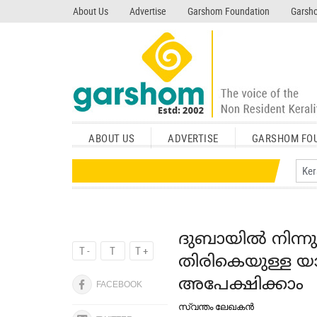
search garshom.com
About Us
Advertise
Garshom Foundation
Garsho
ABOUT US
ADVERTISE
GARSHOM FO
ദുബായില്‍ നിന്ന
T -
T
T +
തിരികെയുള്ള യാത്
അപേക്ഷിക്കാം
FACEBOOK
സ്വന്തം ലേഖകന്‍