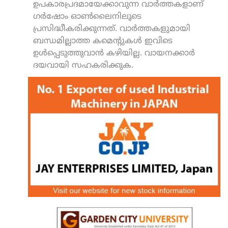
ഉപകാരപ്രദമായേക്കാവുന്ന വാർത്തകളാണ്
ഗർഷോം ഓൺലൈനിലൂടെ
പ്രസിദ്ധീകരിക്കുന്നത്. വാർത്തകളുമായി
ബന്ധമില്ലാത്ത കമെന്റുകൾ ഇവിടെ
ഉൾപ്പെടുത്തുവാൻ കഴിയില്ല. വായനക്കാർ
ദയവായി സഹകരിക്കുക.