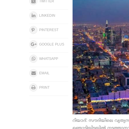
TWITTER
LINKEDIN
PINTEREST
GOOGLE PLUS
WHATSAPP
EMAIL
PRINT
റിയാദ്: സൗദിയിലെ വ്യത്യസ്
ഞൊടിയിടയില്‍ നടത്താനാകു