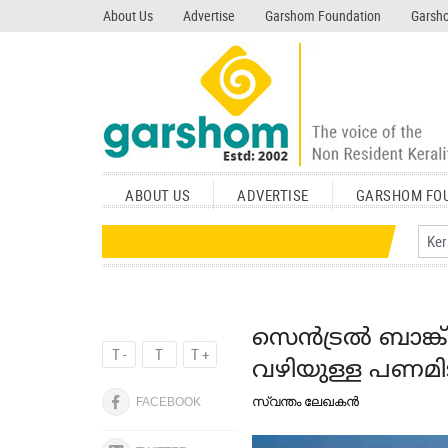
search garshom.com
About Us
Advertise
Garshom Foundation
Garsho
ABOUT US
ADVERTISE
GARSHOM FO
സെന്‍ട്രല്‍ ബാങ
T -
T
T +
വഴിയുള്ള പണമി
സ്വന്തം ലേഖകന്‍
FACEBOOK