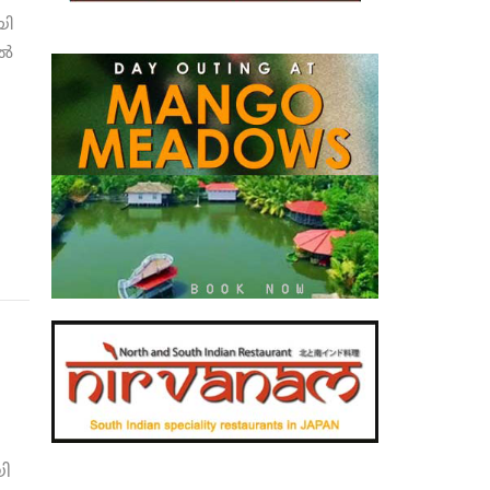
യി
്‍
ി