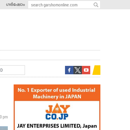
ഗർഷോം
30 pm