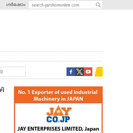
ഗർഷോം
ഴി