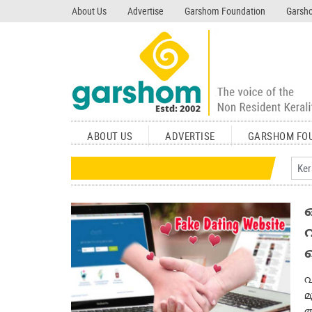
search garshom.com
About Us
Advertise
Garshom Foundation
Garsho
ABOUT US
ADVERTISE
GARSHOM FO
വ
വ
മ