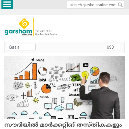
സൗദിയില്‍ മാര്‍ക്കറ്റിങ് തസ്തികകളും