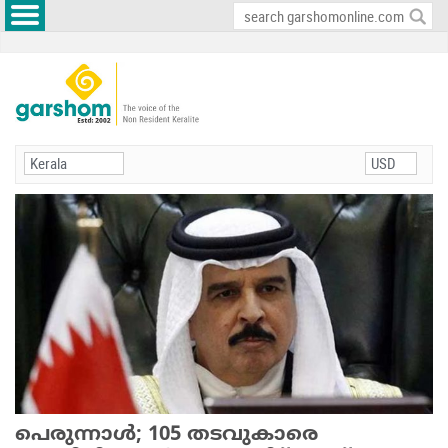
പെരുന്നാള്‍; 105 തടവുകാരെ