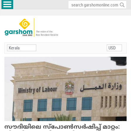
സൗദിയിലെ സ്‌പോണ്‍സര്‍ഷിപ്പ് മാറ്റം: