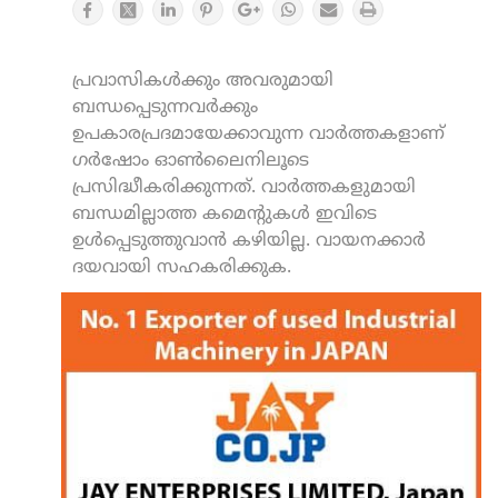
പ്രവാസികൾക്കും അവരുമായി
ബന്ധപ്പെടുന്നവർക്കും
ഉപകാരപ്രദമായേക്കാവുന്ന വാർത്തകളാണ്
ഗർഷോം ഓൺലൈനിലൂടെ
പ്രസിദ്ധീകരിക്കുന്നത്. വാർത്തകളുമായി
ബന്ധമില്ലാത്ത കമെന്റുകൾ ഇവിടെ
ഉൾപ്പെടുത്തുവാൻ കഴിയില്ല. വായനക്കാർ
ദയവായി സഹകരിക്കുക.