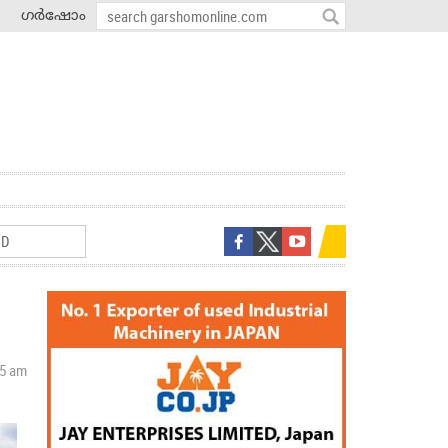
ഗർഷോം
35 am