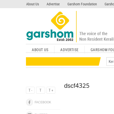
search garshom.com
About Us
Advertise
Garshom Foundation
Garsho
ABOUT US
ADVERTISE
GARSHOM FO
dscf4325
T -
T
T +
FACEBOOK