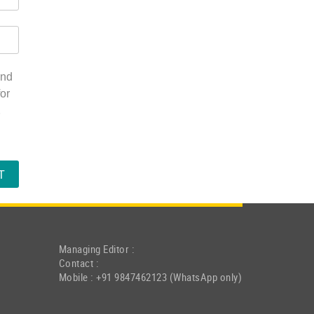
and
or
.
Managing Editor :
Contact :
Mobile : +91 9847462123 (WhatsApp only)