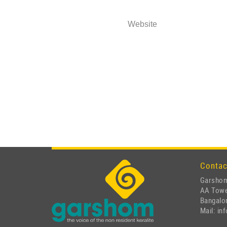
Website
Contac
Garshom
AA Tow
Bangalor
Mail: i