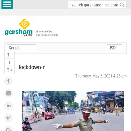
T -
T
lockdown-n
T +
Thursday, May 6, 2021 4:26 pm