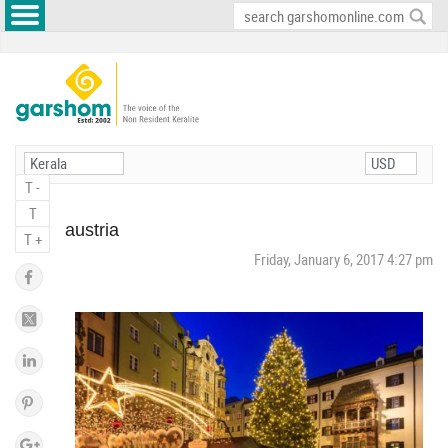
T -
T
austria
T +
Friday, January 6, 2017 4:27 pm