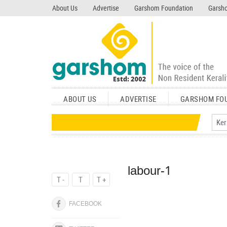
search garshom.com
About Us
Advertise
Garshom Foundation
Garsho
ABOUT US
ADVERTISE
GARSHOM FO
labour-1
T -
T
T +
FACEBOOK