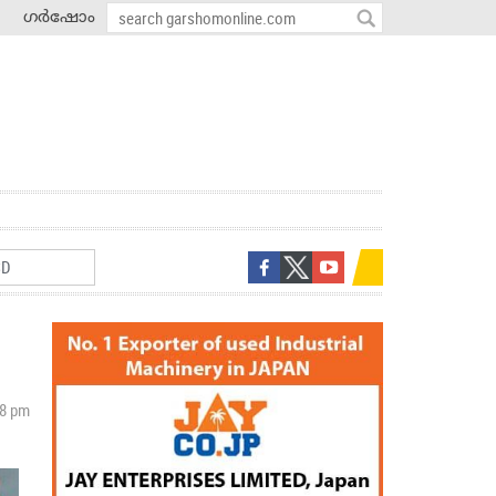
ഗർഷോം
08 pm