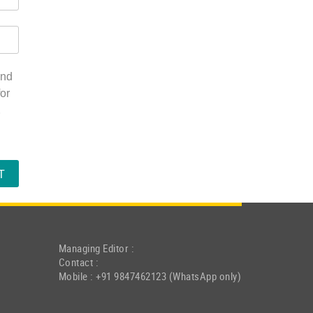
and
or
.
Managing Editor :
Contact :
Mobile : +91 9847462123 (WhatsApp only)