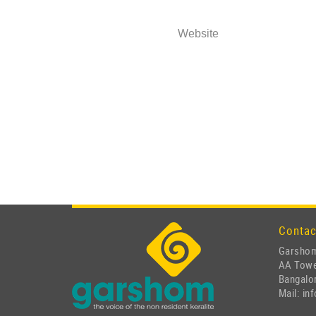
Website
Contac
Garshom
AA Tow
Bangalor
Mail: i