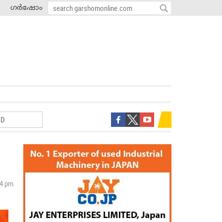
ഗർഷോം
34 pm