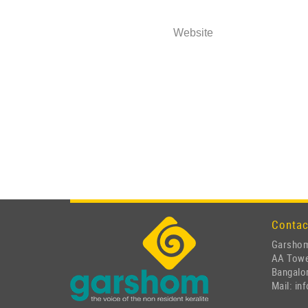
Website
Contac
Garshom
AA Tow
Bangalor
Mail: i