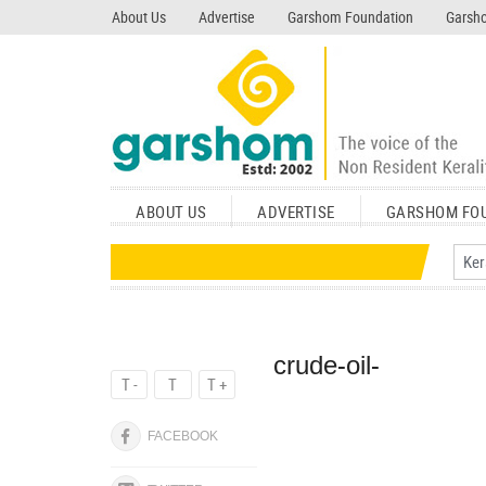
search garshom.com
About Us
Advertise
Garshom Foundation
Garsho
ABOUT US
ADVERTISE
GARSHOM FO
crude-oil-
T -
T
T +
FACEBOOK