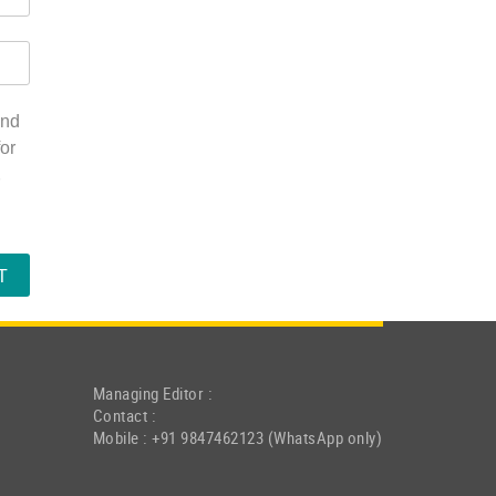
and
or
.
Managing Editor :
Contact :
Mobile : +91 9847462123 (WhatsApp only)