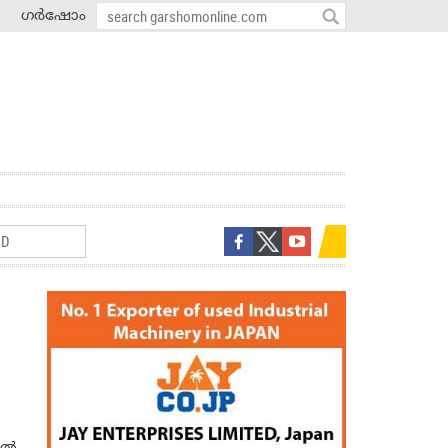
ഗർഷോം