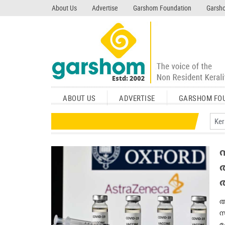
search garshom.com
About Us
Advertise
Garshom Foundation
Garsho
ABOUT US
ADVERTISE
GARSHOM FO
ആ
സ