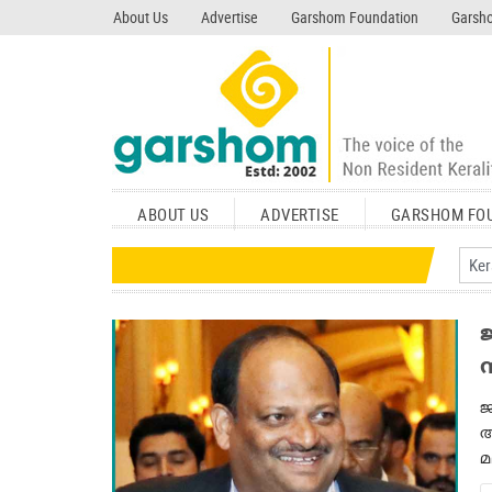
search garshom.com
About Us
Advertise
Garshom Foundation
Garsho
ABOUT US
ADVERTISE
GARSHOM FO
ജ
അ
മ