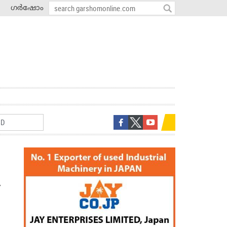
ഗർഷോം