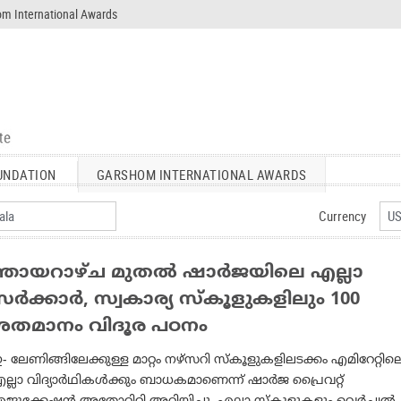
m International Awards
UNDATION
GARSHOM INTERNATIONAL AWARDS
Currency
ഞായറാഴ്ച മുതല്‍ ഷാര്‍ജയിലെ എല്ലാ
ര്‍ക്കാര്‍, സ്വകാര്യ സ്‌കൂളുകളിലും 100
ശതമാനം വിദൂര പഠനം
- ലേണിങ്ങിലേക്കുള്ള മാറ്റം നഴ്‌സറി സ്‌കൂളുകളിലടക്കം എമിറേറ്റില
ല്ലാ വിദ്യാര്‍ഥികള്‍ക്കും ബാധകമാണെന്ന് ഷാര്‍ജ പ്രൈവറ്റ്