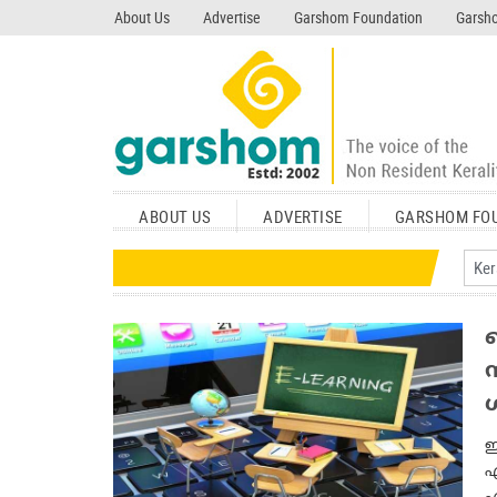
search garshom.com
About Us
Advertise
Garshom Foundation
Garsho
ABOUT US
ADVERTISE
GARSHOM FO
സ
ഇ
എ