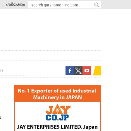
ഗർഷോം
െ