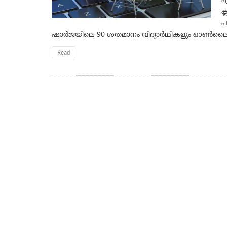
എ
ക
പ
ഷാര്‍ജയിലെ 90 ശതമാനം വിദ്യാര്‍ഥികളും ഓണ്‍ലൈ
Read