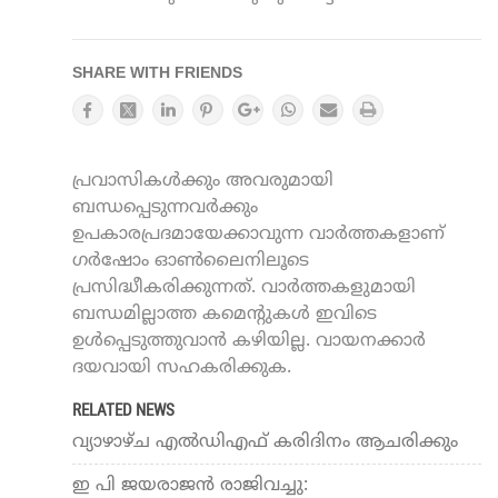
SHARE WITH FRIENDS
പ്രവാസികൾക്കും അവരുമായി
ബന്ധപ്പെടുന്നവർക്കും
ഉപകാരപ്രദമായേക്കാവുന്ന വാർത്തകളാണ്
ഗർഷോം ഓൺലൈനിലൂടെ
പ്രസിദ്ധീകരിക്കുന്നത്. വാർത്തകളുമായി
ബന്ധമില്ലാത്ത കമെന്റുകൾ ഇവിടെ
ഉൾപ്പെടുത്തുവാൻ കഴിയില്ല. വായനക്കാർ
ദയവായി സഹകരിക്കുക.
RELATED NEWS
വ്യാഴാഴ്ച എല്‍ഡിഎഫ് കരിദിനം ആചരിക്കും
ഇ പി ജയരാജൻ രാജിവച്ചു: