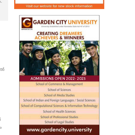
.
്‍
‍
ം