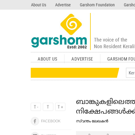
search garshom.com
About Us
Advertise
Garshom Foundation
Garsho
ABOUT US
ADVERTISE
GARSHOM FO
ബാങ്കുകളിലെത്ത
T -
T
T +
നിക്ഷേപങ്ങള്‍ക്
സ്വന്തം ലേഖകന്‍
FACEBOOK