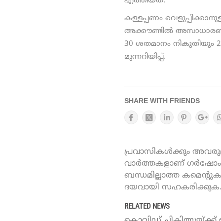
എത്തിയത്.
കള്ളപ്പണം വെളുപ്പിക്കാനുള
അക്കൗണ്ടില്‍ അസാധാരണമാ
30 ശതമാനം നികുതിയും 20
മുന്നറിയിപ്പ്.
SHARE WITH FRIENDS
പ്രവാസികൾക്കും അവരുമാ
വാർത്തകളാണ് ഗർഷോം ഓ
ബന്ധമില്ലാത്ത കമെന്റു
ദയവായി സഹകരിക്കുക
RELATED NEWS
കൊവിഡ് ചികിത്സയ്ക്ക് ഇനി