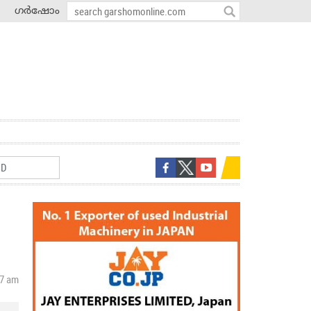
ഗർഷോം
47 am