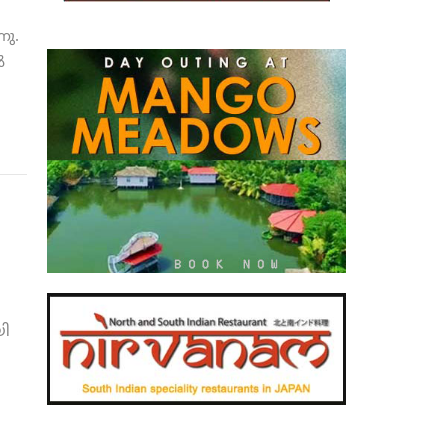
നു.
‍
ി