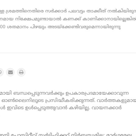
്ള ശ്രമത്തിനെതിരെ സര്‍ക്കാര്‍ പലവട്ടം താക്കീത് നല്‍കിയിരുന്
യ നിക്ഷേപമുണ്ടായാല്‍ കണക്ക് കാണിക്കാനായില്ലെങ്കില്
0 ശതമാനം പിഴയും അടയ്‌ക്കേണ്ടിവരുമെന്നായിരുന്നു
യി ബന്ധപ്പെടുന്നവർക്കും ഉപകാരപ്രദമായേക്കാവുന്ന
ൺലൈനിലൂടെ പ്രസിദ്ധീകരിക്കുന്നത്. വാർത്തകളുമായ
കൾ ഇവിടെ ഉൾപ്പെടുത്തുവാൻ കഴിയില്ല. വായനക്കാർ
.
 പോസിറ്റീവ് സര്‍ട്ടിഫിക്കറ്റ് നിര്‍ബന്ധമില്ല; മാര്‍ഗരേഖ