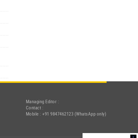
Managing Editor :
Contact :
Mobile : +91 9847462123 (WhatsApp only)
x