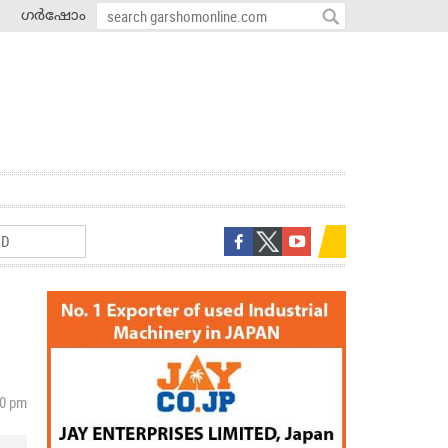
ഗർഷോം
40 pm