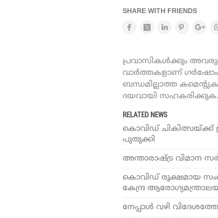
SHARE WITH FRIENDS
പ്രവാസികൾക്കും അവരുമാ
വാർത്തകളാണ് ഗർഷോം ഓ
ബന്ധമില്ലാത്ത കമെന്റു
ദയവായി സഹകരിക്കുക
RELATED NEWS
കൊവിഡ് ചികിത്സയ്ക്ക് ഇനി
പുതുക്കി
അന്താരാഷ്ട്ര വിമാന സര്‍വ്
കൊവിഡ് രൂക്ഷമായ സംസ്
കേന്ദ്ര ആരോഗ്യമന്ത്രാല
നേപ്പാള്‍ വഴി വിദേശത്തേ