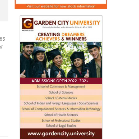
െ
685
്