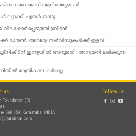
 ഒഴിവാക്കണമെന്ന് ആറ് രാജ്യങ്ങള്‍
‍ റദ്ദാക്കി എയര്‍ ഇന്ത്യ
് വിലക്കേര്‍പ്പെടുത്തി ബ്രിട്ടന്‍
ക്ക് ഡൗണ്‍; അവശ്യ സര്‍വീസുകള്‍ക്ക് ഇളവ്
്നിക് 5ന് ഇന്ത്യയില്‍ അനുമതി; അനുമതി ലഭിക്കുന്ന
യില്‍ രാത്രികാല കര്‍ഫ്യു
t us
Follow us
 Foundation (R)
ers
e- 560 054, Karnataka, INDIA
nfo@garshom.com