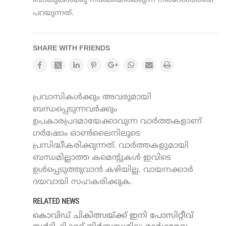
ബാങ്കുകള്‍ക്കു നല്‍കിയിരിക്കുന്ന നിര്‍ദേശത്തില്‍
പറയുന്നത്.
SHARE WITH FRIENDS
പ്രവാസികൾക്കും അവരുമായി
ബന്ധപ്പെടുന്നവർക്കും
ഉപകാരപ്രദമായേക്കാവുന്ന വാർത്തകളാണ്
ഗർഷോം ഓൺലൈനിലൂടെ
പ്രസിദ്ധീകരിക്കുന്നത്. വാർത്തകളുമായി
ബന്ധമില്ലാത്ത കമെന്റുകൾ ഇവിടെ
ഉൾപ്പെടുത്തുവാൻ കഴിയില്ല. വായനക്കാർ
ദയവായി സഹകരിക്കുക.
RELATED NEWS
കൊവിഡ് ചികിത്സയ്ക്ക് ഇനി പോസിറ്റീവ്