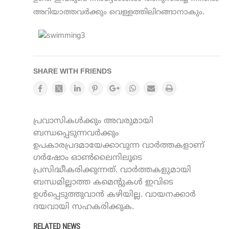
അറിയാത്തവര്‍ക്കും വെള്ളത്തിലിറങ്ങാനാകും.
SHARE WITH FRIENDS
പ്രവാസികൾക്കും അവരുമായി
ബന്ധപ്പെടുന്നവർക്കും
ഉപകാരപ്രദമായേക്കാവുന്ന വാർത്തകളാണ്
ഗർഷോം ഓൺലൈനിലൂടെ
പ്രസിദ്ധീകരിക്കുന്നത്. വാർത്തകളുമായി
ബന്ധമില്ലാത്ത കമെന്റുകൾ ഇവിടെ
ഉൾപ്പെടുത്തുവാൻ കഴിയില്ല. വായനക്കാർ
ദയവായി സഹകരിക്കുക.
RELATED NEWS