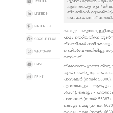
ഗുഡ്സ് ട്രെയിന്‍ പാളം ത
TWITTER
പൂര്‍ണമായും മൂന്ന് തീവ
തീവണ്ടികള്‍ റദ്ദാക്കിയി
LINKEDIN
അപകടം. ഒമ്പത് ബോഗിക
PINTEREST
കൊല്ലം: കരുനാഗപ്പള്ളിക്കു
പാളം തെറ്റിയതിനെ തുടർന്ന
GOOGLE PLUS
തീവണ്ടികള്‍ ഭാഗികമായും റദ്
റെയിൽവേ അറിയിച്ചു. രാ
WHATSAPP
തെറ്റിയത്.
EMAIL
തിരുവനന്തപുരത്തു നിന്ന
ട്രെയിനായിരുന്നു. അപകടത്
PRINT
പാസഞ്ചര്‍ (നമ്പര്‍: 5630
എറണാകുളം – ആലപ്പുഴ പാസഞ്
56301), കൊല്ലം – എറണാക
പാസഞ്ചര്‍ (നമ്പര്‍: 5638
കൊല്ലം മെമു (നമ്പര്‍: 6
കൊല്ലം മെമു (നമ്പര്‍: 66