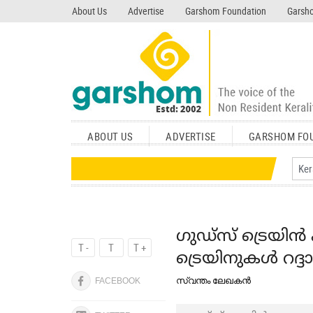
search garshom.com
About Us
Advertise
Garshom Foundation
Garsho
ABOUT US
ADVERTISE
GARSHOM FO
ഗുഡ്സ് ട്രെയിന്‍
T -
T
T +
ട്രെയിനുകൾ റദ്ദാ
സ്വന്തം ലേഖകൻ
FACEBOOK