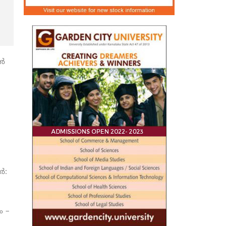
്‍
‍:
ം –