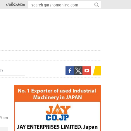
ഗർഷോം
39 am