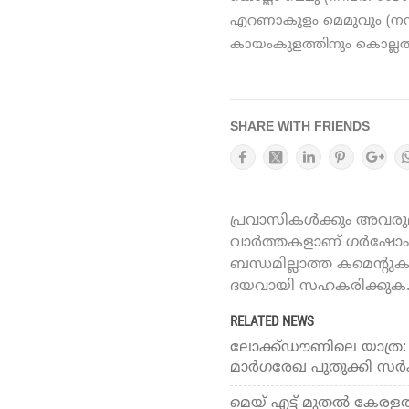
എറണാകുളം മെമുവും (നമ്പര്
കായംകുളത്തിനും കൊല്ലത്ത
SHARE WITH FRIENDS
പ്രവാസികൾക്കും അവരുമാ
വാർത്തകളാണ് ഗർഷോം ഓ
ബന്ധമില്ലാത്ത കമെന്റു
ദയവായി സഹകരിക്കുക
RELATED NEWS
ലോക്ക്ഡൗണിലെ യാത്ര: 
മാര്‍ഗരേഖ പുതുക്കി സര്‍ക
മെയ് എട്ട് മുതല്‍ കേരളത