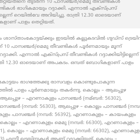
െറ്റിയതിനെ തുടർന്ന് 10 പാസഞ്ചര്‍/മെമു തീവണ്ടികള്‍
ണ്ടികള്‍ ഭാഗികമായും റദ്ദാക്കി. എന്നാൽ എക്സ്പ്രസ്
ട്ടില്ലെന്ന് റെയിൽവേ അറിയിച്ചു. രാത്രി 12.30 ഓടെയാണ്
ളാണ് പാളം തെറ്റിയത്.
ം ശാസ്താംകോട്ടയ്ക്കും ഇടയില്‍ കല്ലുകടവില്‍ ഗുഡ്സ് ട്രെയിന
് 10 പാസഞ്ചര്‍/മെമു തീവണ്ടികള്‍ പൂര്‍ണമായും മൂന്ന്
ദാക്കി. എന്നാൽ എക്സ്പ്രസ് തീവണ്ടികള്‍ റദ്ദാക്കിയിട്ടില്ലെന്ന്
ത്രി 12.30 ഓടെയാണ് അപകടം. ഒമ്പത് ബോഗികളാണ് പാളം
ു കോട്ടയം ഭാഗത്തേക്കു രാസവളം കൊണ്ടുപോകുന്ന
തില്‍ പാളം പൂര്‍ണമായും തകര്‍ന്നു. കൊല്ലം – ആലപ്പുഴ
0), ആലപ്പുഴ – എറണാകുളം പാസഞ്ചര്‍ (നമ്ബര്‍: 56302),
ചര്‍ (നമ്പര്‍: 56303), ആലപ്പുഴ – കൊല്ലം പാസഞ്ചര്‍ (നമ്പര്
ുളം പാസഞ്ചര്‍ (നമ്പര്‍: 56392), എറണാകുളം – കായംകുളം
7), കൊല്ലം – എറണാകുളം മെമു (നമ്പര്‍: 66300), എറണാകുളം –
6301), കൊല്ലം – എറണാകുളം മെമു (നമ്പര്‍: 66302), എറണാകുള
303) എന്നീ ട്രെയിനുകൾ ആണ് റദ്ദാക്കിയത്. കൊല്ലം –