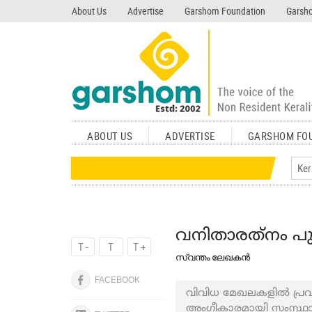
search garshom.com
About Us
Advertise
Garshom Foundation
Garsho
ABOUT US
ADVERTISE
GARSHOM FO
വനിതാരത്‌നം പു
T -
T
T +
സ്വന്തം ലേഖകൻ
FACEBOOK
വിവിധ മേഖലകളില്‍ പ്രവര്‍
അംഗീകാരമായി സംസ്ഥാന സ