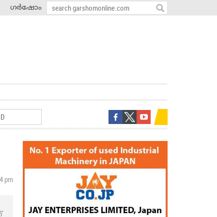
ഗർഷോം
44 pm
്