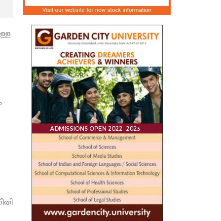
ള്ള
,
ം
നീതി