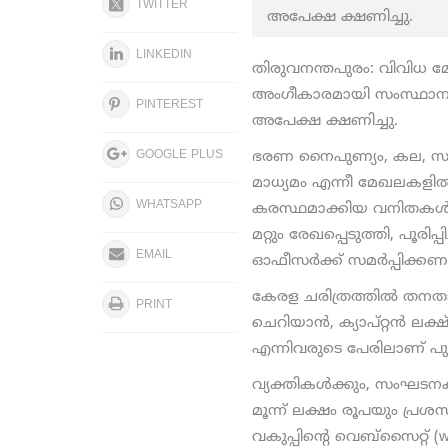
TWITTER
അപേക്ഷ ക്ഷണിച്ചു.
LINKEDIN
തിരുവനന്തപുരം: വിവിധ മേഖല
അംഗീകാരമായി സംസ്ഥാന സര്
PINTEREST
അപേക്ഷ ക്ഷണിച്ചു.
GOOGLE PLUS
ഭരണ നൈപുണ്യം, കല, സാഹി
മാധ്യമം എന്നീ മേഖലകളില്
WHATSAPP
കരസ്ഥമാക്കിയ വനിതകള്‍ തങ്
മറ്റും രേഖപ്പെടുത്തി, പൂരി
EMAIL
ഓഫീസര്‍ക്ക് സമര്‍പ്പിക്കണ
കേരള ചരിത്രത്തില്‍ തനതായ
PRINT
ചെറിയാന്‍, ക്യാപ്റ്റന്‍ ല
എന്നിവരുടെ പേരിലാണ് പുരസ്
വ്യക്തികള്‍ക്കും, സംഘടന
മൂന്ന് ലക്ഷം രൂപയും പ്ര
വകുപ്പിന്റെ വെബ്‌സൈറ്റ് (w