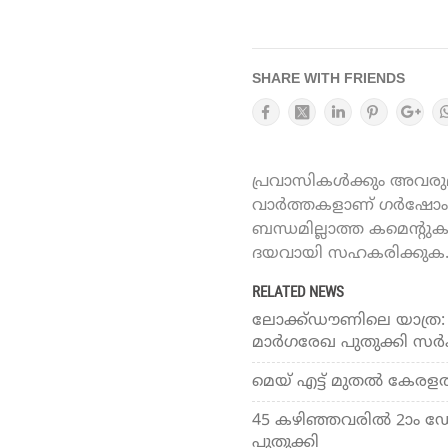
SHARE WITH FRIENDS
പ്രവാസികൾക്കും അവരുമാ
വാർത്തകളാണ് ഗർഷോം ഓ
ബന്ധമില്ലാത്ത കമെന്റു
ദയവായി സഹകരിക്കുക
RELATED NEWS
ലോക്ക്ഡൗണിലെ യാത്ര: 
മാര്‍ഗരേഖ പുതുക്കി സര്‍ക
മെയ് എട്ട് മുതല്‍ കേരളത
45 കഴിഞ്ഞവരില്‍ 2ാം ഡ
പുതുക്കി