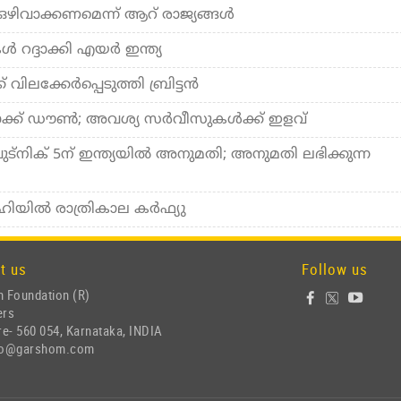
 ഒഴിവാക്കണമെന്ന് ആറ് രാജ്യങ്ങള്‍
‍ റദ്ദാക്കി എയര്‍ ഇന്ത്യ
് വിലക്കേര്‍പ്പെടുത്തി ബ്രിട്ടന്‍
ക്ക് ഡൗണ്‍; അവശ്യ സര്‍വീസുകള്‍ക്ക് ഇളവ്
്നിക് 5ന് ഇന്ത്യയില്‍ അനുമതി; അനുമതി ലഭിക്കുന്ന
യില്‍ രാത്രികാല കര്‍ഫ്യു
t us
Follow us
 Foundation (R)
ers
e- 560 054, Karnataka, INDIA
nfo@garshom.com