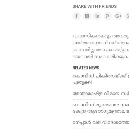
SHARE WITH FRIENDS
പ്രവാസികൾക്കും അവരുമാ
വാർത്തകളാണ് ഗർഷോം ഓ
ബന്ധമില്ലാത്ത കമെന്റു
ദയവായി സഹകരിക്കുക
RELATED NEWS
കൊവിഡ് ചികിത്സയ്ക്ക് ഇനി
പുതുക്കി
അന്താരാഷ്ട്ര വിമാന സര്‍വ്
കൊവിഡ് രൂക്ഷമായ സംസ്
കേന്ദ്ര ആരോഗ്യമന്ത്രാല
നേപ്പാള്‍ വഴി വിദേശത്തേ