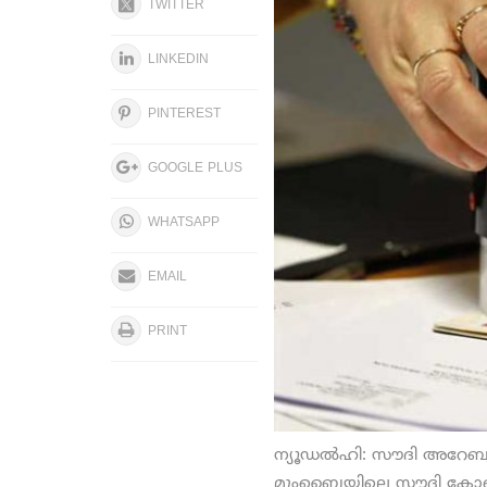
TWITTER
LINKEDIN
PINTEREST
GOOGLE PLUS
WHATSAPP
EMAIL
PRINT
ന്യൂഡല്‍ഹി: സൗദി അറേബ്യയ
മുംബൈയിലെ സൗദി കോണ്‍സുല