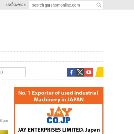
ഗർഷോം
38 pm