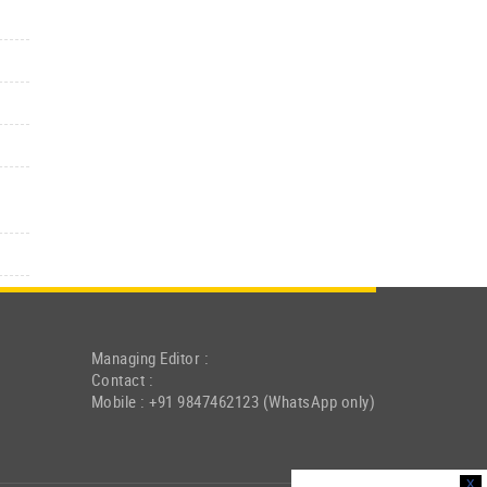
Managing Editor :
Contact :
Mobile : +91 9847462123 (WhatsApp only)
x