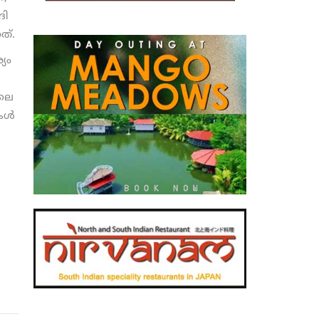
ദി
ത്.
്യം
ിലെ
ള്‍