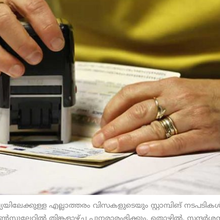
ിലേക്കുള്ള എല്ലാത്തരം വിസകളുടെയും സ്റ്റാമ്പിങ് നടപടികള്
േറ്റില്‍ തിങ്കളാഴ്ച പുനരാരംഭിക്കും. തൊഴില്‍, സന്ദര്‍ശ