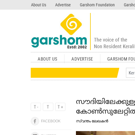
search garshom.com
About Us
Advertise
Garshom Foundation
Garsho
ABOUT US
ADVERTISE
GARSHOM FO
സൗദിയിലേക്കുള്ള
T -
T
T +
കോണ്‍സുലേറ്റില്‍
സ്വന്തം ലേഖകന്‍
FACEBOOK