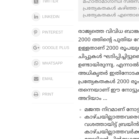
മഹാതാമാഗാന്ധി സീരീസി
TWITTER
പ്രത്യേകതകൾ കഴിഞ്ഞ ദി
പ്രത്യേകതകൾ എന്തൊക്ക
LINKEDIN
രാജ്യത്തെ വിവിധ ബാങ്ക
PINTEREST
2000 ത്തിന്റെ പുതിയ നോ
ഉള്ളതാണ് 2000 രൂപയുട
GOOGLE PLUS
ചിപ്പുകള്‍ ഘടിപ്പിച്ച
WHATSAPP
ഉണ്ടായിരുന്നു. എന്നാൽ
അധികൃതർ ഇതിനോടകം വ
EMAIL
പ്രത്യേകതകൾ 2000 രൂപ
തന്നെയാണ് ഈ നോട്ടുക
PRINT
അറിയാം …
മജന്ത നിറമാണ് നോട്ട
കാഴ്ചയില്ലാത്തവരെയു
വശത്തായിട്ട് ബ്രയിന്‍
കാഴ്ചയില്ലാത്തവര്‍ക