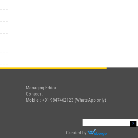
Managing Editor :
Contact :
Mobile : +91 9847462123 (WhatsApp only)
x
Created by