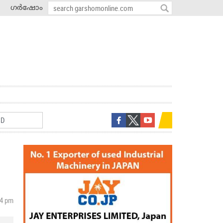
ഗർഷോം
34 pm