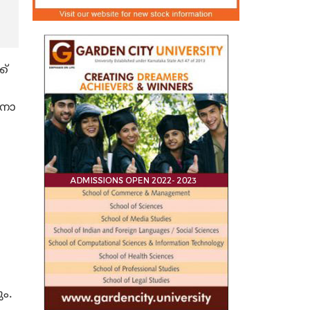
ക്
ാനോ
ം.