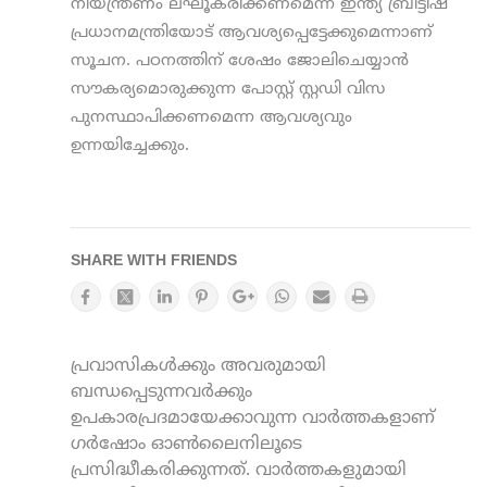
നിയന്ത്രണം ലഘൂകരിക്കണമെന്ന് ഇന്ത്യ ബ്രിട്ടീഷ്
പ്രധാനമന്ത്രിയോട് ആവശ്യപ്പെട്ടേക്കുമെന്നാണ്
സൂചന. പഠനത്തിന് ശേഷം ജോലിചെയ്യാന്‍
സൗകര്യമൊരുക്കുന്ന പോസ്റ്റ് സ്റ്റഡി വിസ
പുനസ്ഥാപിക്കണമെന്ന ആവശ്യവും
ഉന്നയിച്ചേക്കും.
SHARE WITH FRIENDS
പ്രവാസികൾക്കും അവരുമായി
ബന്ധപ്പെടുന്നവർക്കും
ഉപകാരപ്രദമായേക്കാവുന്ന വാർത്തകളാണ്
ഗർഷോം ഓൺലൈനിലൂടെ
പ്രസിദ്ധീകരിക്കുന്നത്. വാർത്തകളുമായി