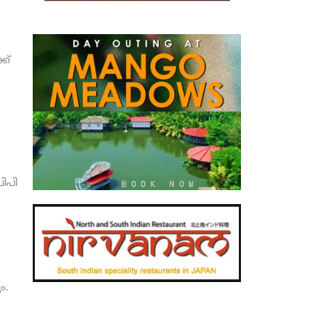
ക്
പിപി
ം.