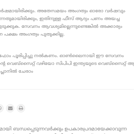
ു വർഷമായിരിക്കും. അതേസമയം അംഗത്വം ഓരോ വര്‍ഷവും
്കുന്നതുമായിരിക്കും, ഇതിനുള്ള ഫീസ് ആദ്യം പണം അയച്ച
ടുക്കുക. സേവനം ആവശ്യമില്ലെന്നുണ്ടെങ്കില്‍ അക്കാര്യം
 പക്ഷം അംഗത്വം പുതുക്കില്ല.
ത ഫോം പൂരിപ്പിച്ചു നല്‍കണം. ഓണ്‍ലൈനായി ഈ സേവനം
ിന്റെ വെബ്‌സൈറ്റ് വഴിയോ സിപിപി ഇന്ത്യയുടെ വെബ്‌സൈറ്റ്
ോ പ്ലാനിൽ ചേരാം
യി ബന്ധപ്പെടുന്നവർക്കും ഉപകാരപ്രദമായേക്കാവുന്ന