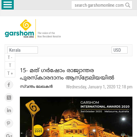
T -
T
15- മത് ഗർഷോം രാജ്യാന്തര
T +
പുരസ്‌കാരദാനം ആസ്ട്രേലിയയിൽ
സ്വന്തം ലേഖകൻ
Wednesday, January 1, 2020 12:18 pm