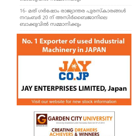
16- മത് ഗർഷോം രാജ്യാന്തര പുരസ്‌കാരങ്ങൾ
നവംബർ 20 ന് അസിർബൈജാനിലെ
ബാക്കുവിൽ സമ്മാനിക്കും