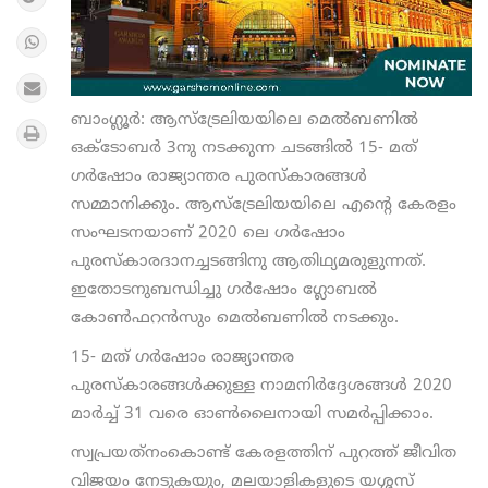
ബാംഗ്ലൂർ: ആസ്ട്രേലിയയിലെ മെൽബണിൽ
ഒക്ടോബർ 3നു നടക്കുന്ന ചടങ്ങിൽ 15- മത്
ഗർഷോം രാജ്യാന്തര പുരസ്‌കാരങ്ങൾ
സമ്മാനിക്കും. ആസ്ട്രേലിയയിലെ എന്റെ കേരളം
സംഘടനയാണ് 2020 ലെ ഗർഷോം
പുരസ്കാരദാനച്ചടങ്ങിനു ആതിഥ്യമരുളുന്നത്.
ഇതോടനുബന്ധിച്ചു ഗർഷോം ഗ്ലോബൽ
കോൺഫറൻസും മെൽബണിൽ നടക്കും.
15- മത് ഗർഷോം രാജ്യാന്തര
പുരസ്‌കാരങ്ങൾക്കുള്ള നാമനിർദ്ദേശങ്ങൾ 2020
മാർച്ച് 31 വരെ ഓൺലൈനായി സമർപ്പിക്കാം.
സ്വപ്രയത്‌നംകൊണ്ട് കേരളത്തിന് പുറത്ത് ജീവിത
വിജയം നേടുകയും, മലയാളികളുടെ യശ്ശസ്