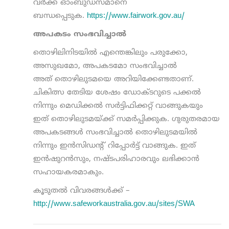
വർക്ക് ഓംബുഡ്സ്മാനെ
ബന്ധപ്പെടുക.
https://www.fairwork.gov.au/
അപകടം സംഭവിച്ചാൽ
തൊഴിലിനിടയിൽ എന്തെങ്കിലും പരുക്കോ,
അസുഖമോ, അപകടമോ സംഭവിച്ചാൽ
അത് തൊഴിലുടമയെ അറിയിക്കേണ്ടതാണ്.
ചികിത്സ തേടിയ ശേഷം ഡോക്ടറുടെ പക്കൽ
നിന്നും മെഡിക്കൽ സർട്ടിഫിക്കറ്റ് വാങ്ങുകയും
ഇത് തൊഴിലുടമയ്ക്ക് സമർപ്പിക്കുക. ഗുരുതരമായ
അപകടങ്ങൾ സംഭവിച്ചാൽ തൊഴിലുടമയിൽ
നിന്നും ഇൻസിഡന്റ് റിപ്പോർട്ട് വാങ്ങുക. ഇത്
ഇൻഷുറൻസും, നഷ്ടപരിഹാരവും ലഭിക്കാൻ
സഹായകരമാകും.
കൂടുതൽ വിവരങ്ങൾക്ക് –
http://www.safeworkaustralia.gov.au/sites/SWA