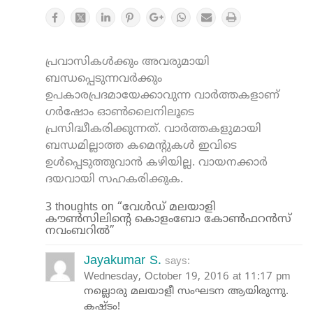
പ്രവാസികൾക്കും അവരുമായി
ബന്ധപ്പെടുന്നവർക്കും
ഉപകാരപ്രദമായേക്കാവുന്ന വാർത്തകളാണ്
ഗർഷോം ഓൺലൈനിലൂടെ
പ്രസിദ്ധീകരിക്കുന്നത്. വാർത്തകളുമായി
ബന്ധമില്ലാത്ത കമെന്റുകൾ ഇവിടെ
ഉൾപ്പെടുത്തുവാൻ കഴിയില്ല. വായനക്കാർ
ദയവായി സഹകരിക്കുക.
3 thoughts on “വേൾഡ് മലയാളി
കൗൺസിലിന്റെ കൊളംബോ കോൺഫറൻസ്
നവംബറിൽ”
Jayakumar S.
says:
Wednesday, October 19, 2016 at 11:17 pm
നല്ലൊരു മലയാളീ സംഘടന ആയിരുന്നു.
കഷ്ടം!