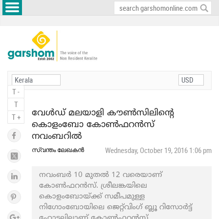
T -
T
വേൾഡ് മലയാളി കൗൺസിലിന്റെ
T +
കൊളംബോ കോൺഫറൻസ്
നവംബറിൽ
സ്വന്തം ലേഖകൻ
Wednesday, October 19, 2016 1:06 pm
നവംബര്‍ 10 മുതല്‍ 12 വരെയാണ്
കോൺഫറൻസ്. ശ്രീലങ്കയിലെ
കൊളംബോയ്ക്ക് സമീപമുള്ള
നിഗോംബോയിലെ ജെറ്റ്‌വിംഗ് ബ്ലൂ റിസോര്‍ട്ട്
ഹോട്ടലിലാണ് കോൺഫറൻസ്