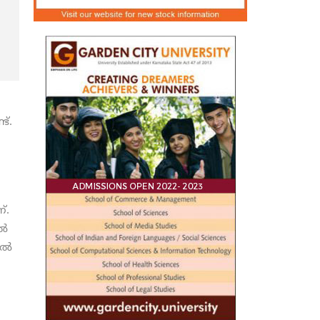
്.
്.
ിൽ
്‍