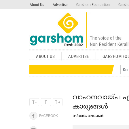
search garshom.com
About Us
Advertise
Garshom Foundation
Garsho
ABOUT US
ADVERTISE
GARSHOM FO
വാഹനവായ്പ എടു
T -
T
T +
കാര്യങ്ങൾ
സ്വന്തം ലേഖകൻ
FACEBOOK