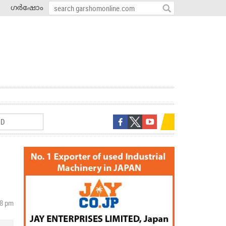
ഗർഷോം
48 pm