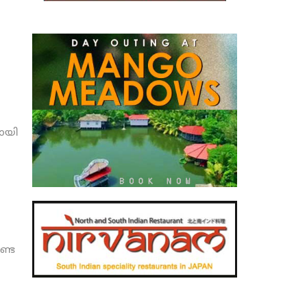
കായി
ണ്ട