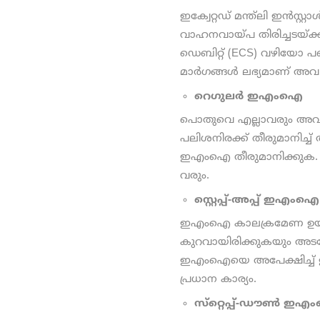
ഇക്വേറ്റഡ് മന്ത്‌ലി ഇന
വാഹനവായ്പ തിരിച്ചടയ്ക്കു
ഡെബിറ്റ് (ECS) വഴിയോ പണ
മാര്‍ഗങ്ങള്‍ ലഭ്യമാണ് അ
റെഗുലര്‍ ഇഎംഐ
പൊതുവെ എല്ലാവരും അവലംബ
പലിശനിരക്ക് തീരുമാനിച്ച്
ഇഎംഐ തീരുമാനിക്കുക. 
വരും.
സ്റ്റെപ്പ്-അപ്പ് ഇഎംഐ
ഇഎംഐ കാലക്രമേണ ഉയരുന
കുറവായിരിക്കുകയും അടക്കേ
ഇഎംഐയെ അപേക്ഷിച്ച് ഇതി
പ്രധാന കാര്യം.
സ്‌റ്റെപ്പ്-ഡൗണ്‍ ഇ