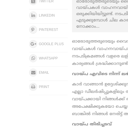
ഓരോരുത്തരുടെയും വൈവി
TWITTER
വായ്പകൾ വാഹനവായ്പാ
ഒരുക്കിയിയിട്ടുണ്ട്. 
LINKEDIN
എടുക്കുമ്പോള്‍ ചില കാര
നോക്കാം...
PINTEREST
ഓരോരുത്തരുടെയും വൈവിധ്
GOOGLE PLUS
വായ്പകൾ വാഹനവായ്പാദാതാ
നടപടിക്രമങ്ങൾ വളരെ ലളി
WHATSAPP
കാര്യങ്ങള്‍ ശ്രദ്ധിക്കാ
EMAIL
വായ്പ എവിടെ നിന്ന് ലഭി
കാര്‍ വാങ്ങാന്‍ ഉദ്ദേശിക്
PRINT
എല്ലാ ഡീലര്‍ഷിപ്പുകളിലും
വായ്പക്കായി നിങ്ങള്‍ക്
അപേക്ഷിക്കുകയോ ചെയ്യാവ
ബാങ്കിൽ നിങ്ങൾ നേരിട്ട
വായ്പ തിരിച്ചടവ്