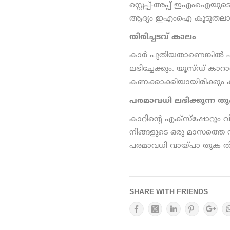
സ്റ്റെപ്പ്-അപ്പ് ഇഎംഐയു
ആദ്യം ഇഎംഐ കൂടുതലായിര
തിരിച്ചടവ് കാലം
കാര്‍ പുതിയതാണെങ്കില്‍ 
ലഭിച്ചേക്കും. യൂസ്ഡ് കാറാ
കണക്കാക്കിയായിരിക്കും 
പരമാവധി ലഭിക്കുന്ന ത
കാറിന്റെ എക്‌സ്‌ഷോറൂം
നിങ്ങളുടെ ഒരു മാസത്തെ
പരമാവധി വായ്പാ തുക തീര
SHARE WITH FRIENDS