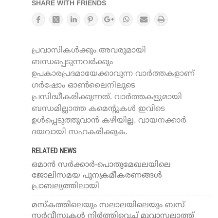
SHARE WITH FRIENDS
പ്രവാസികൾക്കും അവരുമായി
ബന്ധപ്പെടുന്നവർക്കും
ഉപകാരപ്രദമായേക്കാവുന്ന വാർത്തകളാണ്
ഗർഷോം ഓൺലൈനിലൂടെ
പ്രസിദ്ധീകരിക്കുന്നത്. വാർത്തകളുമായി
ബന്ധമില്ലാത്ത കമെന്റുകൾ ഇവിടെ
ഉൾപ്പെടുത്തുവാൻ കഴിയില്ല. വായനക്കാർ
ദയവായി സഹകരിക്കുക.
RELATED NEWS
ഒമാൻ സർക്കാർ-പൊതുമേഖലയിലെ
ജോലിസമയ പുനക്രമീകരണങ്ങൾ
പ്രാബല്യത്തിലായി
മസ്‌കത്തിലെയും സലാലയിലെയും ബസ്
സര്‍വീസുകള്‍ നിര്‍ത്തിവെച്ച് മുവാസലാത്ത്