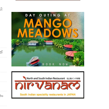
ി
ത്
രം