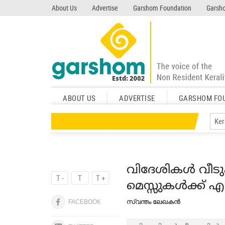
search garshom.com
About Us
Advertise
Garshom Foundation
Garsho
ABOUT US
ADVERTISE
GARSHOM FO
വിദേശികള്‍ വീട
T -
T
T +
മെസ്സുകള്‍ക്ക
സ്വന്തം ലേഖകൻ
FACEBOOK