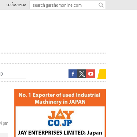
ഗർഷോം
44 pm