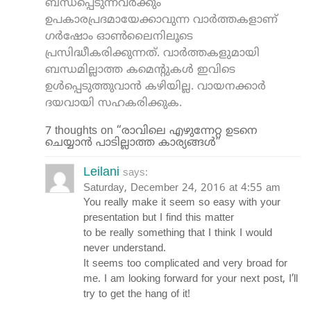
ബന്ധപ്പെടുന്നവർക്കും
ഉപകാരപ്രദമായേക്കാവുന്ന വാർത്തകളാണ്
ഗർഷോം ഓൺലൈനിലൂടെ
പ്രസിദ്ധീകരിക്കുന്നത്. വാർത്തകളുമായി
ബന്ധമില്ലാത്ത കമെന്റുകൾ ഇവിടെ
ഉൾപ്പെടുത്തുവാൻ കഴിയില്ല. വായനക്കാർ
ദയവായി സഹകരിക്കുക.
7 thoughts on “രാവിലെ എഴുന്നേറ്റ ഉടനെ
ചെയ്യാൻ പാടില്ലാത്ത കാര്യങ്ങൾ”
Leilani
says:
Saturday, December 24, 2016 at 4:55 am
You really make it seem so easy with your
presentation but I find this matter
to be really something that I think I would
never understand.
It seems too complicated and very broad for
me. I am looking forward for your next post, I’ll
try to get the hang of it!