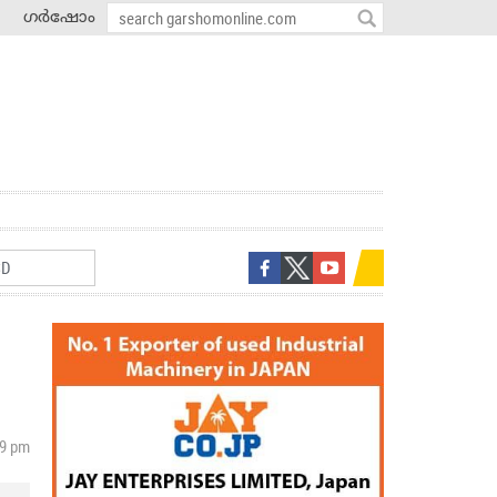
ഗർഷോം
59 pm