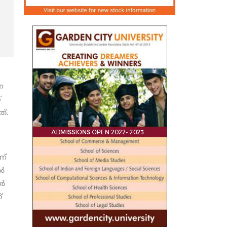
െ
്
ത്.
ന്
്‍
്‍
്