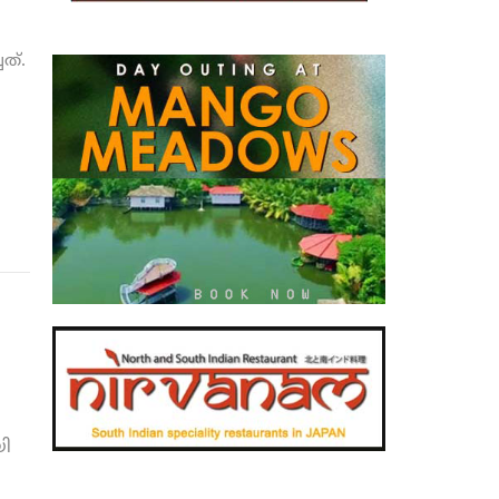
ത്.
ി