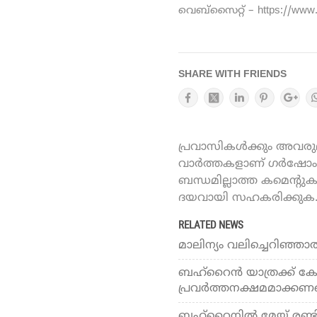
വെബ്സൈറ്റ് – https://www
SHARE WITH FRIENDS
പ്രവാസികൾക്കും അവരുമാ
വാർത്തകളാണ് ഗർഷോം ഓ
ബന്ധമില്ലാത്ത കമെന്റു
ദയവായി സഹകരിക്കുക
RELATED NEWS
മാലിന്യം വലിച്ചെറിഞ്ഞാല്
ബഹ്‌റൈന്‍ യാത്രക്ക് കോവ
പ്രവര്‍ത്തനക്ഷമമാക്കണമ
ബഹ്‌റൈനില്‍ മേയ് രണ്ടി