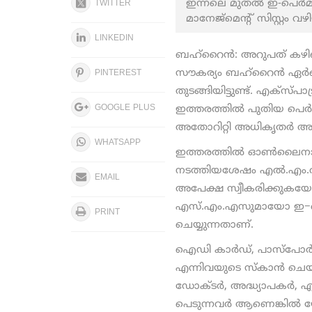
ഇന്നലെ മുതൽ ഇ-പെർമിറ്റ്
TWITTER
മാനേജ്മെന്റ് സിസ്റ്റം
LINKEDIN
ബഹ്റൈൻ: അറുപത് കഴിഞ്ഞ
സൗകര്യം ബഹ്റൈൻ ഏർപ്പെ
PINTEREST
തുടങ്ങിയിട്ടുണ്ട്. എക്സ്പാ
GOOGLE PLUS
ഇത്തരത്തിൽ പുതിയ പെർമിറ
അതോറിറ്റി അധികൃതർ അറി
WHATSAPP
ഇത്തരത്തിൽ ഓൺലൈനായി
നടത്തിയശേഷം എൽ.എം.ആ
EMAIL
അപേക്ഷ സ്വീകരിക്കുകയോ
എസ്.എം.എസുമായോ ഇ−
PRINT
ചെയ്യുന്നതാണ്.
ഐഡി കാർഡ്, പാസ്പോർട്
എന്നിവയുടെ സ്കാൻ ചെ
ഡോക്ടർ, അദ്ധ്യാപകർ, എ
പെടുന്നവർ ആണെങ്കിൽ യ