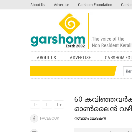
search garshom.com
About Us
Advertise
Garshom Foundation
Garsho
ABOUT US
ADVERTISE
GARSHOM FO
60 കവിഞ്ഞവർക്
T -
T
T +
ഓൺലൈൻ വഴി പ
സ്വന്തം ലേഖകൻ
FACEBOOK