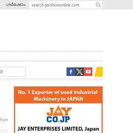
ഗർഷോം
39 pm