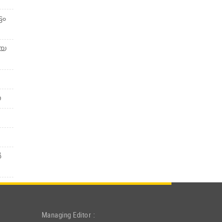
ടം
ിയ
ന
‍
Managing Editor :