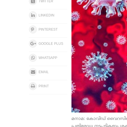
TWITTER
LINKEDIN
PINTEREST
GOOGLE PLUS
WHATSAPP
EMAIL
PRINT
മനാമ: കോവിഡ് വൈറസിന്
പ്രതിരോധ നടപടികളും ശ