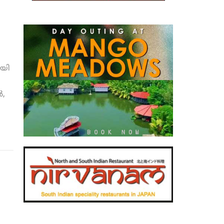
യി
‍,