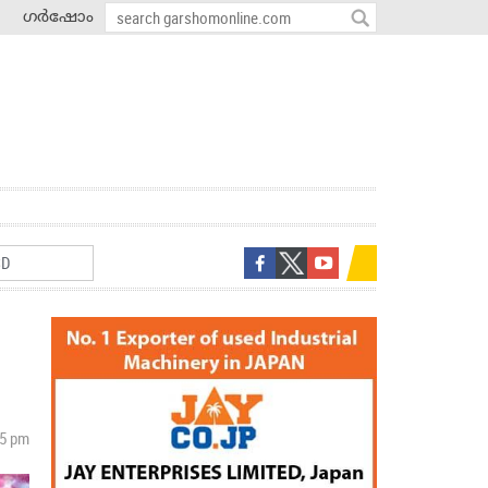
ഗർഷോം
05 pm