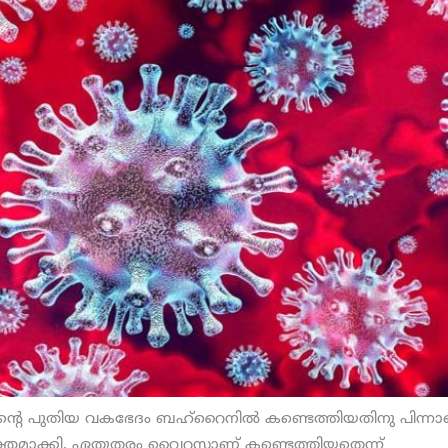
റെ പുതിയ വകഭേദം ബഹ്‌റൈനില്‍ കണ്ടെത്തിയതിനു പിന്ന
ക്തമാക്കി. ഏതുതരം വൈറസാണ് കണ്ടെത്തിയതെന്ന്