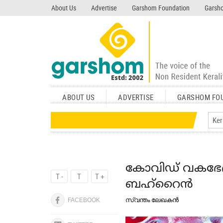
search garshom.com
About Us
Advertise
Garshom Foundation
Garsho
ABOUT US
ADVERTISE
GARSHOM FO
കോവിഡ് വകഭേദം
T -
T
T +
ബഹ്‌റൈന്‍
സ്വന്തം ലേഖകന്‍
FACEBOOK