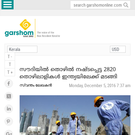
T -
T
സൗദിയിൽ തൊഴിൽ നഷ്ടപ്പെട്ട 2820
T +
തൊഴിലാളികള്‍ ഇന്ത്യയിലേക്ക് മടങ്ങി
സ്വന്തം ലേഖകൻ
Monday, December 5, 2016 7:37 am