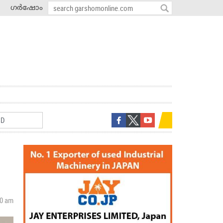
ഗർഷോം
50 am