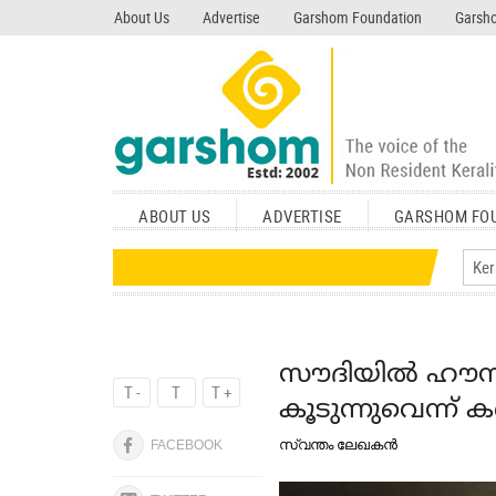
search garshom.com
About Us
Advertise
Garshom Foundation
Garsho
ABOUT US
ADVERTISE
GARSHOM FO
സൗദിയില്‍ ഹൗസ
T -
T
T +
കൂടുന്നുവെന്ന് 
സ്വന്തം ലേഖകന്‍
FACEBOOK