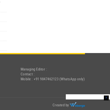
‍
Managing Editor :
Contact :
Mobile : +91 9847462123 (WhatsApp only)
x
Created by