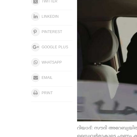
TWITTER
LINKEDIN
PINTEREST
GOOGLE PLUS
WHATSAPP
EMAIL
PRINT
റിയാദ്: സൗദി അറേബ്യയില്
ഡ്രൈവര്‍മാകുടെ എണ്ണം കൂ