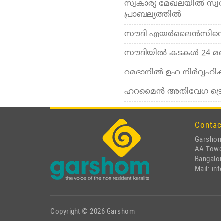
സ്വകാര്യ മേഖലയില്‍ സ്വ
പ്രാബല്യത്തില്‍
സൗദി എയര്‍ലൈന്‍സിന്റെ
സൗദിയില്‍ കടകള്‍ 24 മണ
റമദാനില്‍ ഉംറ നിര്‍വ്വഹ
ഹറമൈന്‍ അതിവേഗ ട്രെയി
Contac
Garshom
AA Tow
Bangalor
Mail: i
Copyright © 2026 Garshom