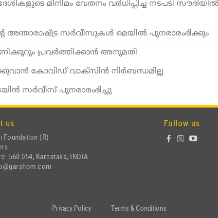
ദേശികളുടെ മിനിമം വേതനം വര്‍ധിപ്പിച്ച നടപടി സൗദിയില്
 അന്താരാഷ്ട്ര സര്‍വീസുകള്‍ മെയില്‍ പുനരാരംഭിക്കും
ിക്കൂറും പ്രവര്‍ത്തിക്കാന്‍ അനുമതി
ിക്കുവാന്‍ കോവിഡ് വാക്സിന്‍ നിര്‍ബന്ധമില്ല
ന്‍ സര്‍വീസ് പുനരാരംഭിച്ചു
t us
Follow us
 Foundation (R)
ers
e- 560 054, Karnataka, INDIA
nfo@garshom.com
Privacy Policy
Terms & Conditions