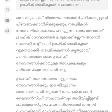
ട്രാഫിക് അധികൃതർ വ്യക്തമാക്കി.
മനാമ: ട്രാഫിക് നിയമലംഘനത്തിന് പിടിക്കപ്പെട്ടവർ
പിഴയടയ്ക്കാതിരിക്കുകയും, നടപടികൾ
നേരിടാതിരിക്കുകയും ചെയ്യുന്ന പക്ഷം അവർക്ക്
ട്രാഫിക് സേവനങ്ങൾ ലഭ്യമാക്കില്ലെന്ന് ജനറൽ
ഡയറക്ടറേറ്റ് ഓഫ് ട്രാഫിക് അധികൃതർ
വ്യക്തമാക്കി. നടപടിക്രമങ്ങൾ കൃത്യമായി
പാലിക്കാത്തവരുടെ ട്രാഫിക്
സേവനങ്ങൾക്കായുള്ള അപേക്ഷകളും
പരിഗണിക്കുന്നതായിരിക്കില്ല.
ട്രാഫിക് സംബന്ധമായ എല്ലാതരം
സേവനങ്ങൾക്കും ഈ തീരുമാനം
ബാധകമായിരിക്കുമെന്ന് ഡയറക്ടർ ഓഫ്
ലൈസൻസിംഗ് അഫയേഴ്‌സും അറിയിച്ചിട്ടുണ്ട്.
പൊതുതാൽപ്പര്യം കണക്കിലെടുത്ത് ജനറൽ
ഡയറക്ടറേറ്റ് ഓഫ് ട്രാഫിക്കിന്റെ തീരുമാനങ്ങളോട്