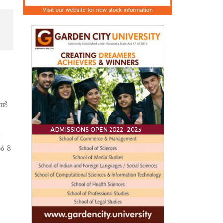
ിൽ
ി
ൽ 8