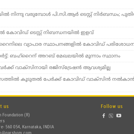
്‍ നിന്നു വരുമ്പോള്‍ പി.സി.ആര്‍ ടെസ്റ്റ് നിര്‍ബന്ധം; പുത
‍ കോവിഡ് ടെസ്റ്റ് നിബന്ധനയില്‍ ഇളവ്
റൈനിലെ വ്യാപാര സ്ഥാപനങ്ങളില്‍ കോവിഡ് പരിശോധ
ോര്‍ട്ട്: ബഹ്‌റൈന് അറബ് മേഖലയില്‍ മൂന്നാം സ്ഥാനം
്‍ക്ക് വാക്‌സിനായി രജിസ്‌ട്രേഷന്‍ ആവശ്യമില്ല
ാസത്തില്‍ കൂടുതല്‍ പേര്‍ക്ക് കോവിഡ് വാക്‌സിന്‍ നല്‍കാന്
t us
Follow us
 Foundation (R)
ers
e- 560 054, Karnataka, INDIA
nfo@garshom.com