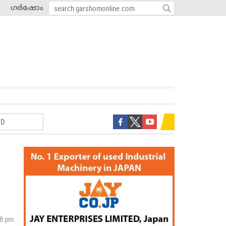
ഗർഷോം
38 pm