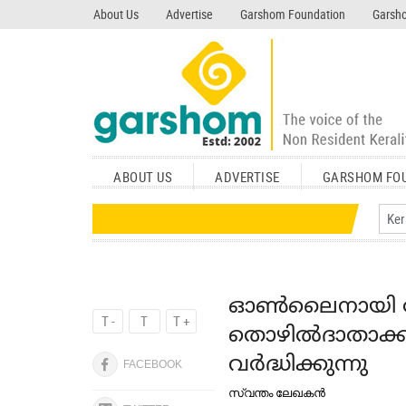
search garshom.com
About Us
Advertise
Garshom Foundation
Garsho
ABOUT US
ADVERTISE
GARSHOM FO
ഓൺലൈനായി ജോ
T -
T
T +
തൊഴില്‍ദാതാക
വർദ്ധിക്കുന്നു
FACEBOOK
സ്വന്തം ലേഖകൻ