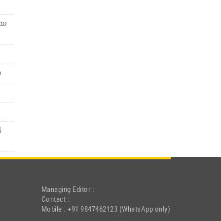
ിയ
ന
‍
Managing Editor :
Contact :
Mobile : +91 9847462123 (WhatsApp only)