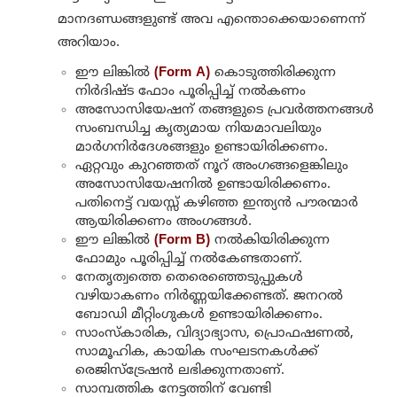
മാനദണ്ഡങ്ങളുണ്ട് അവ എന്തൊക്കെയാണെന്ന്
അറിയാം.
ഈ
ലിങ്കിൽ
(Form A)
കൊടുത്തിരിക്കുന്ന
നിർദിഷ്ട ഫോം പൂരിപ്പിച്ച് നൽകണം
അസോസിയേഷന് തങ്ങളുടെ പ്രവർത്തനങ്ങൾ
സംബന്ധിച്ച കൃത്യമായ നിയമാവലിയും
മാർഗനിർദേശങ്ങളും ഉണ്ടായിരിക്കണം.
ഏറ്റവും കുറഞ്ഞത് നൂറ് അംഗങ്ങളെങ്കിലും
അസോസിയേഷനിൽ ഉണ്ടായിരിക്കണം.
പതിനെട്ട് വയസ്സ് കഴിഞ്ഞ ഇന്ത്യൻ പൗരന്മാർ
ആയിരിക്കണം അംഗങ്ങൾ.
ഈ
ലിങ്കിൽ
(Form B)
നൽകിയിരിക്കുന്ന
ഫോമും പൂരിപ്പിച്ച് നൽകേണ്ടതാണ്.
നേതൃത്വത്തെ തെരെഞ്ഞെടുപ്പുകൾ
വഴിയാകണം നിർണ്ണയിക്കേണ്ടത്. ജനറൽ
ബോഡി മീറ്റിംഗുകൾ ഉണ്ടായിരിക്കണം.
സാംസ്കാരിക, വിദ്യാഭ്യാസ, പ്രൊഫഷണൽ,
സാമൂഹിക, കായിക സംഘടനകൾക്ക്
രെജിസ്ട്രേഷൻ ലഭിക്കുന്നതാണ്.
സാമ്പത്തിക നേട്ടത്തിന് വേണ്ടി