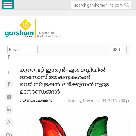
T -
T
കുവൈറ്റ് ഇന്ത്യൻ എംബസ്സിയിൽ
T +
അസോസിയേഷനുകൾക്ക്
റെജിസ്ട്രേഷൻ ലഭിക്കുന്നതിനുള്ള
മാനദണ്ഡങ്ങൾ
സ്വന്തം ലേഖകൻ
Monday, November 14, 2016 5:38 pm