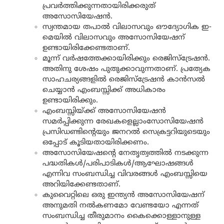
പ്രവർത്തിക്കുന്നതായിരിക്കരുത്
അസോസിയേഷൻ.
സ്വന്തമായ തപാൽ വിലാസവും ഔദ്യോഗിക ഇ-
മെയിൽ വിലാസവും അസോസിയേഷന്
ഉണ്ടായിരിക്കേണ്ടതാണ്.
മൂന്ന് വർഷത്തേക്കായിരിക്കും രെജിസ്ട്രേഷൻ.
അതിനു ശേഷം പുതുക്കാവുന്നതാണ്. പ്രത്യേക
സാഹചര്യങ്ങളിൽ രെജിസ്ട്രേഷൻ കാൻസൽ
ചെയ്യാൻ എംബസ്സിക്ക് അധികാരം
ഉണ്ടായിരിക്കും.
എംബസ്സിയ്ക്ക് അസോസിയേഷൻ
സമർപ്പിക്കുന്ന രേഖകളെല്ലാംസോസിയേഷൻ
പ്രസിഡണ്ടിന്റെയും ജനറൽ സെക്രട്ടറിയുടെയും
ഒപ്പോട് കൂടിയതായിരിക്കണം.
അസോസിയേഷന്റെ നേതൃത്വത്തിൽ നടക്കുന്ന
പദ്ധതികൾ/പരിപാടികൾ/ആഘോഷങ്ങൾ
എന്നിവ സംബന്ധിച്ച വിവരങ്ങൾ എംബസ്സിയെ
അറിയിക്കേണ്ടതാണ്.
കുവൈറ്റിലെ ഒരു ഇന്ത്യൻ അസോസിയേഷന്
അനുമതി നൽകണമോ വേണ്ടയോ എന്നത്
സംബന്ധിച്ച തീരുമാനം കൈക്കൊള്ളാനുള്ള