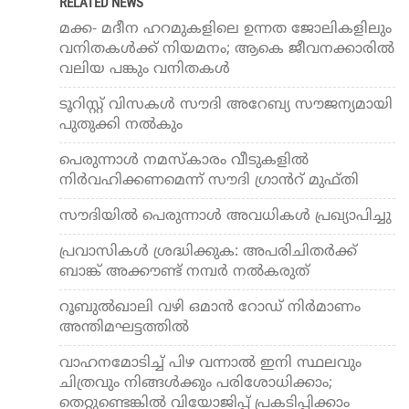
RELATED NEWS
മക്ക- മദീന ഹറമുകളിലെ ഉന്നത ജോലികളിലും
വനിതകള്‍ക്ക് നിയമനം; ആകെ ജീവനക്കാരില്‍
വലിയ പങ്കും വനിതകള്‍
ടൂറിസ്റ്റ് വിസകള്‍ സൗദി അറേബ്യ സൗജന്യമായി
പുതുക്കി നൽകും
പെരുന്നാൾ നമസ്​കാരം വീടുകളിൽ
നിർവഹിക്കണമെന്ന് സൗദി ഗ്രാൻറ്​ മുഫ്​തി
സൗദിയിൽ പെരുന്നാൾ അവധികള്‍ പ്രഖ്യാപിച്ചു
പ്രവാസികൾ ശ്രദ്ധിക്കുക: അപരിചിതർക്ക്
ബാങ്ക് അക്കൗണ്ട് നമ്പർ നൽകരുത്
റൂബുല്‍ഖാലി വഴി ഒമാന്‍ റോഡ് നിര്‍മാണം
അന്തിമഘട്ടത്തില്‍
വാഹനമോടിച്ച് പിഴ വന്നാല്‍ ഇനി സ്ഥലവും
ചിത്രവും നിങ്ങള്‍ക്കും പരിശോധിക്കാം;
തെറ്റുണ്ടെങ്കില്‍ വിയോജിപ്പ് പ്രകടിപ്പിക്കാം