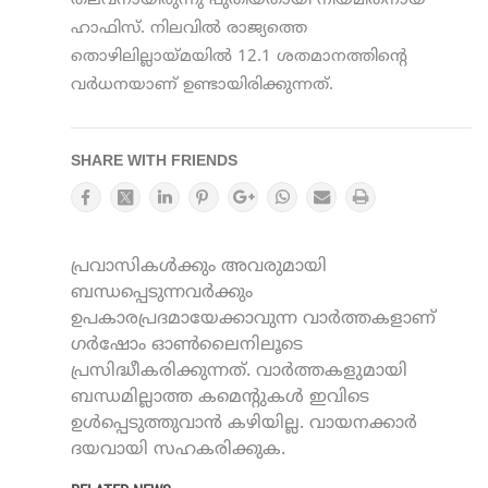
തലവനായിരുന്നു പുതിയതായി നിയമിതനായ
ഹാഫിസ്. നിലവിൽ രാജ്യത്തെ
തൊഴിലില്ലായ്മയിൽ 12.1 ശതമാനത്തിന്റെ
വർധനയാണ് ഉണ്ടായിരിക്കുന്നത്.
SHARE WITH FRIENDS
പ്രവാസികൾക്കും അവരുമായി
ബന്ധപ്പെടുന്നവർക്കും
ഉപകാരപ്രദമായേക്കാവുന്ന വാർത്തകളാണ്
ഗർഷോം ഓൺലൈനിലൂടെ
പ്രസിദ്ധീകരിക്കുന്നത്. വാർത്തകളുമായി
ബന്ധമില്ലാത്ത കമെന്റുകൾ ഇവിടെ
ഉൾപ്പെടുത്തുവാൻ കഴിയില്ല. വായനക്കാർ
ദയവായി സഹകരിക്കുക.